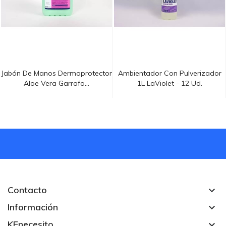
Jabón De Manos Dermoprotector
Ambientador Con Pulverizador
Aloe Vera Garrafa...
1L LaViolet - 12 Ud.
Contacto
keyboard_arrow_down
Información
keyboard_arrow_down
KEnecesito
keyboard_arrow_down