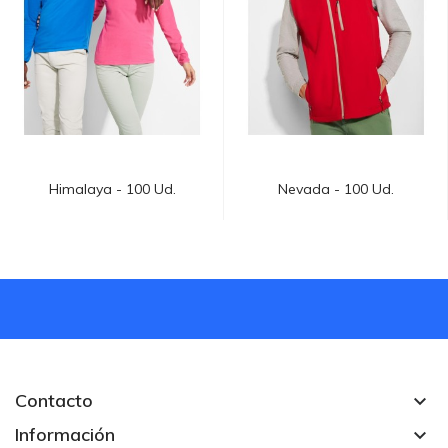
Himalaya - 100 Ud.
Nevada - 100 Ud.
Contacto
keyboard_arrow_down
Información
keyboard_arrow_down